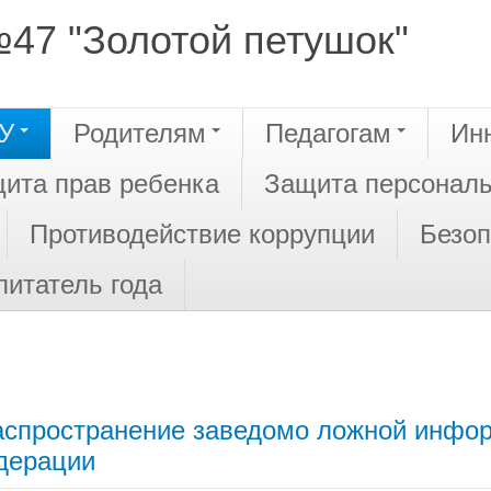
47 "Золотой петушок"
У
Родителям
Педагогам
Ин
ита прав ребенка
Защита персонал
Противодействие коррупции
Безоп
питатель года
распространение заведомо ложной инфо
дерации