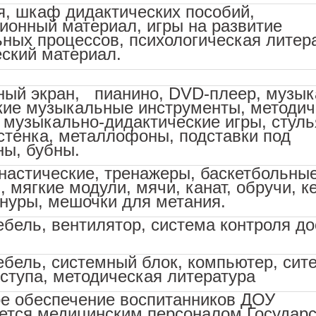
я, шкаф дидактических пособий,
ионный материал, игры на развитие
ных процессов, психологическая литер
еский материал.
ный экран, пианино, DVD-плеер, музы
ские музыкальные инструменты, методи
 музыкально-дидактические игры, стулья
стенка, металлофоны, подставки под
ы, бубны.
настические, тренажеры, баскетбольные
и, мягкие модули, мячи, канат, обручи, к
шнуры, мешочки для метания.
бель, вентилятор, система контроля до
бель, системный блок, компьютер, сит
ступа, методическая литература
е обеспечение воспитанников ДОУ
ется медицинским персоналом Государс