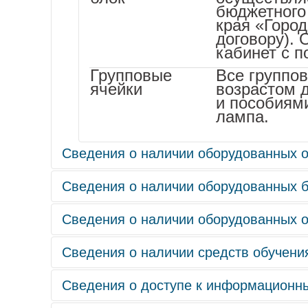
бюджетного
края «Город
договору).
кабинет с 
Групповые
Все группов
ячейки
возрастом 
и пособиям
лампа.
Сведения о наличии оборудованных о
Сведения о наличии оборудованных 
Сведения о наличии оборудованных о
Библиотека оборудована в мет
пополняется. Методическая лит
Сведения о наличии средств обучени
Сохранение и укрепление зд
Нравственное воспитание», «По
развития физических качеств 
В разделе «Справочная литера
Сведения о доступе к информационн
Средства обучения наряду с ж
ДОУ функционируют объекты с
Значительное место отводится
процесса и элементом учебно-