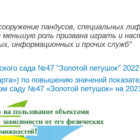
 муляжи, макеты, стенды);
рометр, осадкомер, снегомер, солнечны
т.д.);
сооружение пандусов, специальных лиф
удование (тренажёры для мелкой мотор
ряды, мячи и т.п.).
меньшую роль призвана играть и нас
ых, информационных и прочих служб”
твие на воспитанников оказывают сов
ения (электронные образовательные ре
ультимедиа являются наиболее эффектив
кого сада №47 "Золотой петушок" 2022 
рта») по повышению значений показате
ом саду №47 «Золотой петушок» на 2021
едств обучения:
ческих особенностей обучающихся;
разнообразных средств обучения: трад
ного воздействия на эмоции, сознание,