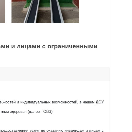
ая, продуктивная,
ально-художественная
большей степени способствуют
кже с целью активизации
ами и лицами с ограниченными
ическим, педагогическим и
я дидактические средства:
 сюжетные игровые наборы и
 детского сада.
знавательно-
требностей и индивидуальных возможностей, в нашем ДОУ
тями здоровья (далее - ОВЗ):
ционные и раздаточные
схемы, плакаты), временных
 предоставления услуг по оказанию инвалидам и лицам с