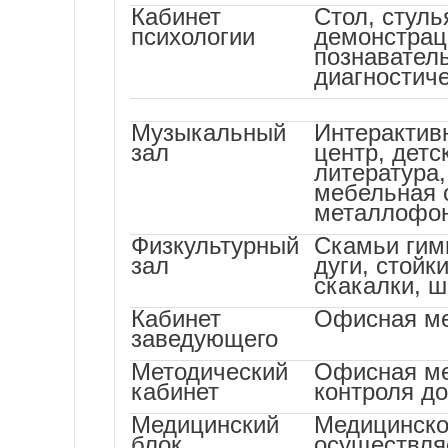
Кабинет
Cтол, стуль
психологии
демонстрац
познаватель
диагностич
Музыкальный
Интерактив
зал
центр, дет
литература,
мебельная 
металлофон
Физкультурный
Скамьи гим
зал
дуги, стойк
скакалки, 
Кабинет
Офисная ме
заведующего
Методический
Офисная ме
кабинет
контроля до
Медицинский
Медицинско
блок
осуществля