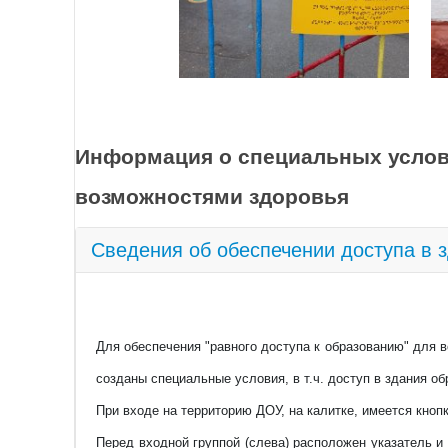
воспитания осуществляется для
познавательно-исследовательск
деятельности, восприятие худо
решению развивающих задач на
двигательной активности ребен
Информация о специальных услов
Оборудование отвечает санитар
эстетическим требованиям.
возможностями здоровья
Для всестороннего развития де
Сведения об обеспечении доступа в 
альбомы, художественная лите
игрушки.
Специально оборудованная разв
Изолированные тематические уг
Для обеспечения "равного доступа к образованию" для 
исследовательская, коммуникати
созданы специальные условия, в т.ч. доступ в здания о
Для формирования математичес
При входе на территорию ДОУ, на калитке, имеется кноп
материалы для обучения счету,
Перед входной группой (слева) расположен указатель и