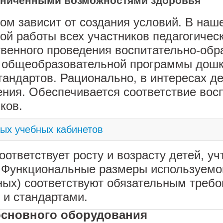
раниченными возможностями здоровья
гом зависит от создания условий. В наш
й работы всех участников педагогичес
венного проведения воспитательно-обр
й общеобразовательной программы дошк
андартов. Рационально, в интересах де
ия. Обеспечивается соответствие восп
ков.
ых учебных кабинетов
тветствует росту и возрасту детей, уч
. Функциональные размеры используемо
бных) соответствуют обязательным треб
 и стандартами.
основного оборудования