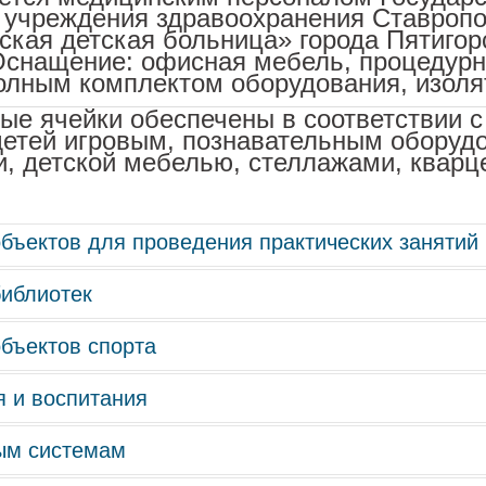
 учреждения здравоохранения Ставропо
ская детская больница» города Пятигор
 Оснащение: офисная мебель, процедур
полным комплектом оборудования, изоля
ые ячейки обеспечены в соответствии с
детей игровым, познавательным оборуд
и, детской мебелью, стеллажами, кварц
бъектов для проведения практических занятий
библиотек
бъектов спорта
одическом кабинете. Весь книжный фонд
ература размещена по разделам: «Физи
я и воспитания
оровья одна из приоритетных задач 
знавательное развитие», «Игровая деяте
и обеспечения разнообразной двигатель
тура» помещены различные энциклопедии
ым системам
ивым словом педагога являются важным
порта, предназначенные для: прове
 в методкабинете периодическим издан
материальной базы ДОУ. Являясь компо