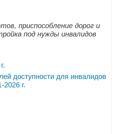
е часы .ветряной рукав,
тов, приспособление дорог и
ики рук, гимнастическое
тройка под нужды инвалидов
ременные аудиовизуальные и
сурсы). Аудиовизуальные
ным средством обучения и
г.
лей доступности для инвалидов
-2026 г.
иционных и современных для
 поведение ребёнка через