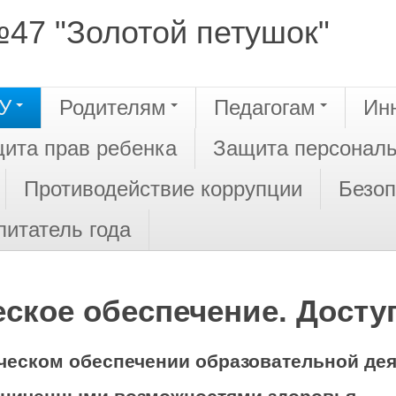
47 "Золотой петушок"
У
Родителям
Педагогам
Ин
ита прав ребенка
Защита персонал
Противодействие коррупции
Безоп
питатель года
ское обеспечение. Досту
еском обеспечении образовательной деят