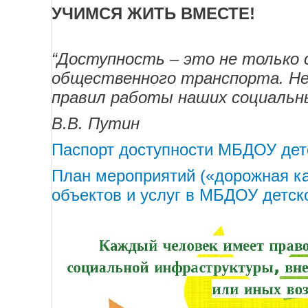
демонстрационные (гербарии,
УЧИМСЯ ЖИТЬ ВМЕСТЕ!
учебные приборы (компас, ба
флюгер, микроскопы, колбы, и 
“Доступность – это не только 
тренажёры и спортивное обор
оборудование, спортивные сна
общественного транспорта. Не 
правил работы наших социальн
Наиболее эффективное воздейс
мультимедийные средства обуч
В.В. Путин
средства, а также средства м
Паспорт доступности МБДОУ детс
воспитания.
План мероприятий («дорожная ка
объектов и услуг в МБДОУ детск
Принципы использования ср
учет возрастных и психологи
гармоничное использование 
комплексного, целенаправлен