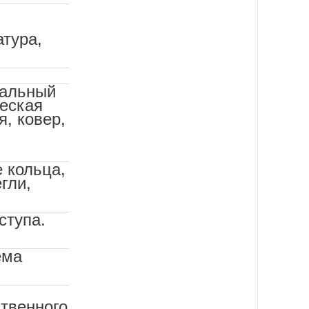
атура,
кальный
ческая
, ковер,
 кольца,
егли,
ступа.
ема
твенного