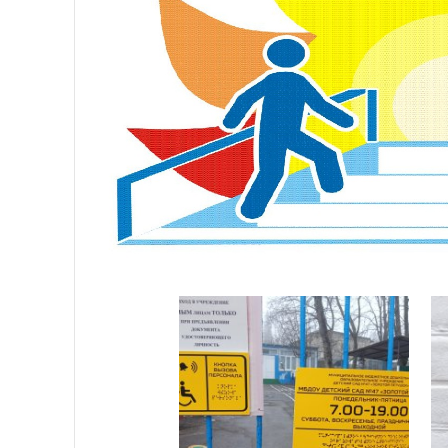
визуальную, аудиальную, кин
учет дидактических целей и п
сотворчество педагога и обу
приоритет правил безопаснос
Средства обучения и воспитани
деятельности, рассматриваются
общеобразовательной программ
материальных, дидактических 
образовательных задач в опти
Комплексное оснащение воспит
организации как совместной де
деятельности воспитанников не
режимных моментов.
Предметно-развивающая среда 
оборудование могут использова