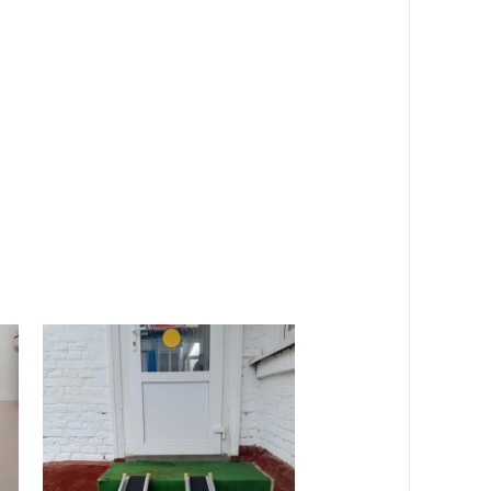
разовательных целях;
и, доступности и т.д.);
беспечения образовательной
ализации основной
пность учебно-методических,
 решение воспитательно-
еспечивает возможность
так и самостоятельной
граммы, но и при проведении
тельных областей. Материалы и
ей. Подбор средств обучения и