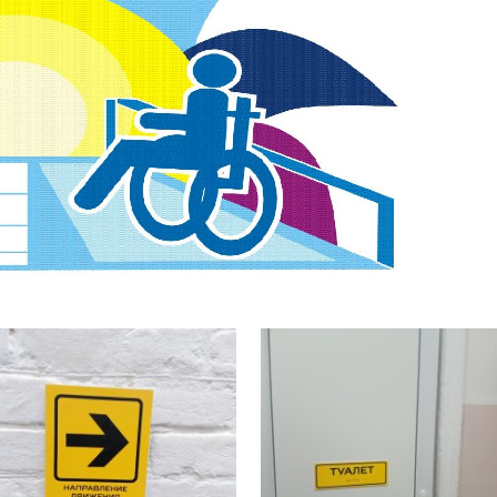
естетическую системы восприятия в об
ринципов дидактики (принципа наглядност
чающегося;
ти в использовании средств обучения.
я, используемые в детском саду для о
 в соответствии с ФГОС к условиям ре
ы дошкольного образования как совоку
ресурсов, обеспечивающих эффективное
мальных условиях.
ательно-образовательного процесса об
ятельности взрослого и воспитанников, 
 только в рамках НОД по освоению Про
создана с учетом интеграции образова
ться и в ходе реализации других област