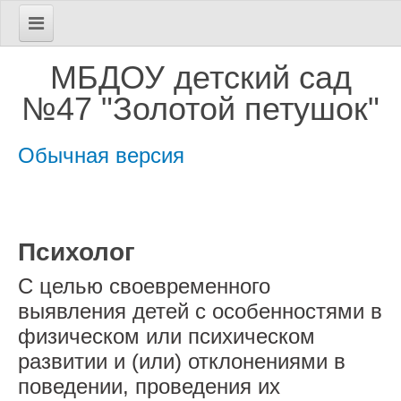
Главная
МБДОУ детский сад
Сведения об МБДОУ
№47 "Золотой петушок"
Основные сведения
Обычная версия
Структура и органы управления
Документы
Образование
Психолог
Образовательные стандарты
С целью своевременного
выявления детей с особенностями в
Руководство
физическом или психическом
Педагогический состав
развитии и (или) отклонениями в
поведении, проведения их
Материально-техническое