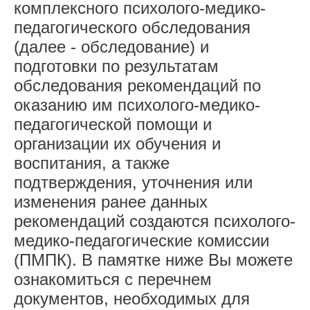
комплексного психолого-медико-
обеспечение. Доступная среда
педагогического обследования
Платные образовательные услуги
(далее - обследование) и
подготовки по результатам
Финансово-хозяйственная
обследования рекомендаций по
деятельность
оказанию им психолого-медико-
Вакантные места
педагогической помощи и
организации их обучения и
Стипендии и меры поддержки
воспитания, а также
обучающихся
подтверждения, уточнения или
Международное сотрудничество
изменения ранее данных
рекомендаций создаются психолого-
Организация питания
медико-педагогические комиссии
Родителям
(ПМПК). В памятке ниже Вы можете
ознакомиться с перечнем
Зачисление и отчисление
документов, необходимых для