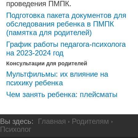
Наши правила
проведения ПМПК.
Подготовка пакета документов для
Оплата за детский сад
обследования ребенка в ПМПК
Обучение детей с ОВЗ
(памятка для родителей)
Консультативный пункт
График работы педагога-психолога
на 2023-2024 год
Логопункт
Консультации для родителей
Советы медика
Мультфильмы: их влияние на
Информационная безопасность
психику ребенка
Психолог
Чем занять ребенка: плейсматы
Навигатор ДО
График комплектования
Вы здесь:
Главная
Родителям
Психолог
Бесплатные кружки